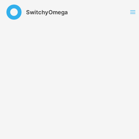
跳
至
SwitchyOmega
内
容