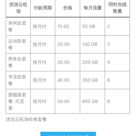
优信云机
同时在线
付款周期
价格
每月流量
场
数量
休闲款套
按月付
15.00
50 GB
2
餐
运动款套
按月付
20.00
100 GB
3
餐
商务款套
按月付
30.00
200 GB
4
餐
专业款套
按月付
40.00
350 GB
6
餐
旗舰版套
餐-大流
按月付
50.00
600 GB
6
量
优信云机场价格套餐