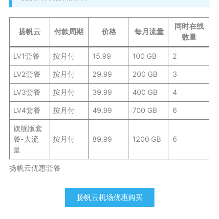
同时在线
扬帆云
付款周期
价格
每月流量
数量
LV1套餐
按月付
15.99
100 GB
2
LV2套餐
按月付
29.99
200 GB
3
LV3套餐
按月付
39.99
400 GB
4
LV4套餐
按月付
49.99
700 GB
6
旗舰版套
餐-大流
按月付
89.99
1200 GB
6
量
扬帆云优惠套餐
扬帆云机场优惠购买