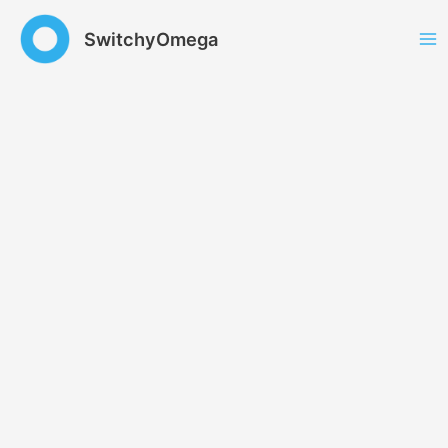
跳
至
SwitchyOmega
内
容