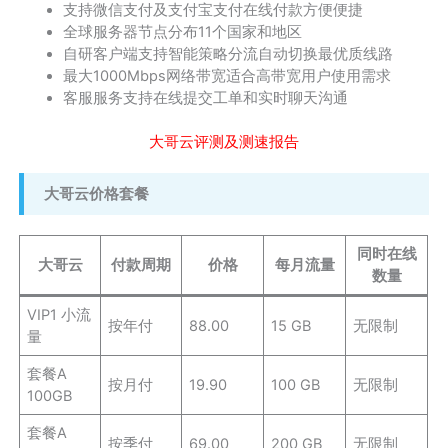
支持微信支付及支付宝支付在线付款方便便捷
全球服务器节点分布11个国家和地区
自研客户端支持智能策略分流自动切换最优质线路
最大1000Mbps网络带宽适合高带宽用户使用需求
客服服务支持在线提交工单和实时聊天沟通
大哥云评测及测速报告
大哥云价格套餐
同时在线
大哥云
付款周期
价格
每月流量
数量
VIP1 小流
按年付
88.00
15 GB
无限制
量
套餐A
按月付
19.90
100 GB
无限制
100GB
套餐A
按季付
69.00
200 GB
无限制