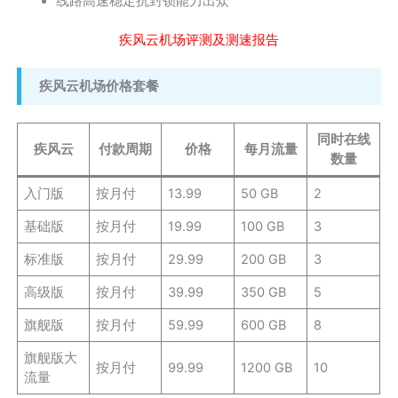
线路高速稳定抗封锁能力出众
疾风云机场评测及测速报告
疾风云机场价格套餐
同时在线
疾风云
付款周期
价格
每月流量
数量
入门版
按月付
13.99
50 GB
2
基础版
按月付
19.99
100 GB
3
标准版
按月付
29.99
200 GB
3
高级版
按月付
39.99
350 GB
5
旗舰版
按月付
59.99
600 GB
8
旗舰版大
按月付
99.99
1200 GB
10
流量