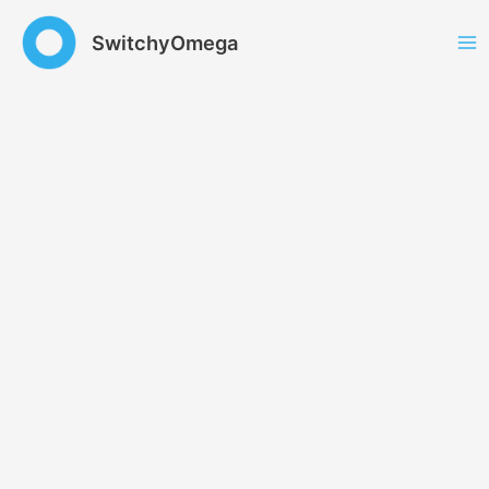
跳
至
SwitchyOmega
内
容